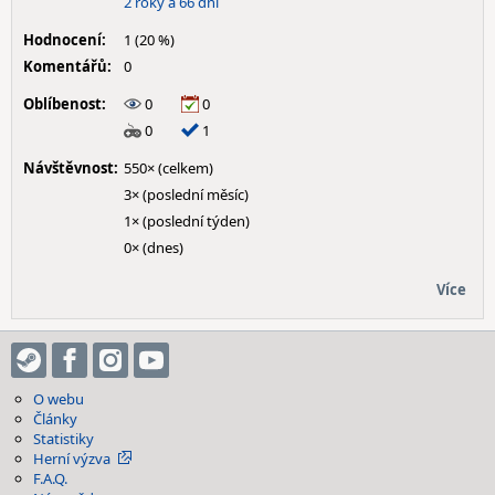
2 roky a 66 dní
Hodnocení:
1 (20 %)
Komentářů:
0
Oblíbenost:
0
0
0
1
Návštěvnost:
550× (celkem)
3× (poslední měsíc)
1× (poslední týden)
0× (dnes)
Více
O webu
Články
Statistiky
Herní výzva
F.A.Q.