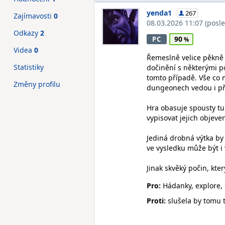
yenda1
267
Zajímavosti
0
08.03.2026 11:07
(posl
Odkazy
2
90
PC
Videa
0
Řemeslně velice pěkně 
Statistiky
dočinění s některými po
tomto případě. Vše co m
Změny profilu
dungeonech vedou i pře
Hra obasuje spousty tu
vypisovat jejich objeve
Jediná drobná výtka by 
ve vysledku může být i 
Jinak skvěký počin, kte
Pro:
Hádanky, explore, 
Proti:
slušela by tomu t