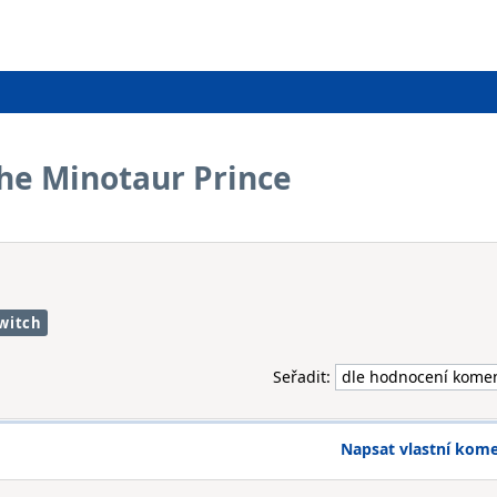
The Minotaur Prince
witch
Seřadit:
Napsat vlastní kom