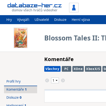
domov všech hráčů videoher
Hry
Vývojáři
Uživatelé
Diskuze
Herní výzva
Blossom Tales II: 
Komentáře
Všechny
PC
XOne
XboxX/S
S
Profil hry
Komentáře
1
Diskuze
0
Hodnocení
1