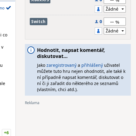
no
--
0
Switch
i co
 v
Hodnotit, napsat komentář,
diskutovat…
du
Jako
zaregistrovaný
a
přihlášený
uživatel
můžete tuto hru nejen ohodnotit, ale také k
ní případně napsat komentář, diskutovat o
ale
ní či ji zařadit do některého ze seznamů
(vlastním, chci atd.).
+6