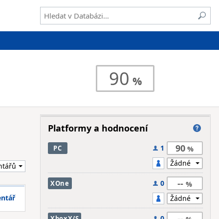
90
Platformy a hodnocení
90
1
PC
--
0
XOne
entář
--
0
XboxX/S