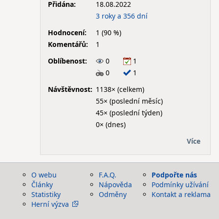
Přidána:
18.08.2022
3 roky a 356 dní
Hodnocení:
1 (90 %)
Komentářů:
1
Oblíbenost:
0
1
0
1
Návštěvnost:
1138× (celkem)
55× (poslední měsíc)
45× (poslední týden)
0× (dnes)
Více
O webu
F.A.Q.
Podpořte nás
Články
Nápověda
Podmínky užívání
Statistiky
Odměny
Kontakt a reklama
Herní výzva