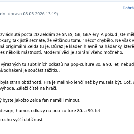
Dohrá
ední úprava 08.03.2026 13:19)
zvládnutá pocta 2D Zeldám ze SNES, GB, GBA éry. A pokud jste měl
kusy, tak jistě seznáte, že většinou tomu "něco" chybělo. Ne však v
á origimální Zelda tu je. Důraz je kladen hlavně na hádánky, kterě
s několik mástností. Moderní věci je sbírání všeho možného.
 výrazných tu subtilních odkazů na pop-culture 80. a 90. let, nebu
ní/odhakení je součást zážitku.
byla stran obtížnosti. Hra je malinko lehčí než by musela být. Což, 
výhoda. Záleží čístě na hráči.
rý byste jakožto Zelda fan neměli minout.
design, humor, odkazy na pop-culture 80. a 90. let
rochu vyšší obtížnost