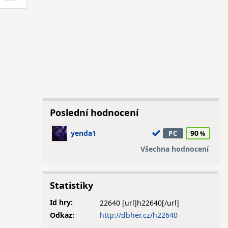
Poslední hodnocení
yenda1
90
PC
Všechna hodnocení
Statistiky
Id hry:
22640
Odkaz:
http://dbher.cz/h22640