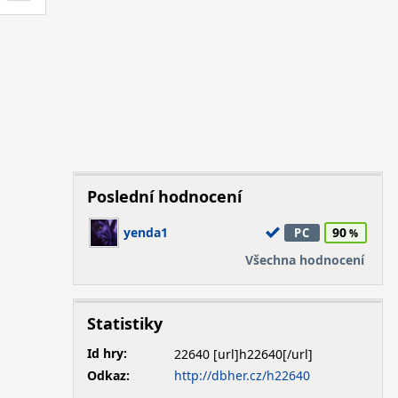
Poslední hodnocení
yenda1
90
PC
Všechna hodnocení
Statistiky
Id hry:
22640
Odkaz:
http://dbher.cz/h22640