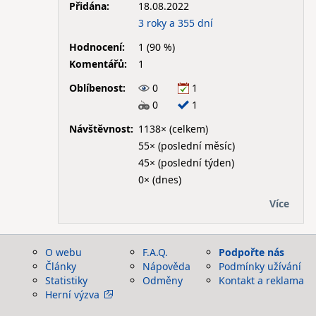
Přidána:
18.08.2022
3 roky a 355 dní
Hodnocení:
1 (90 %)
Komentářů:
1
Oblíbenost:
0
1
0
1
Návštěvnost:
1138× (celkem)
55× (poslední měsíc)
45× (poslední týden)
0× (dnes)
Více
O webu
F.A.Q.
Podpořte nás
Články
Nápověda
Podmínky užívání
Statistiky
Odměny
Kontakt a reklama
Herní výzva