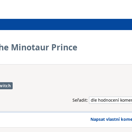
The Minotaur Prince
witch
Seřadit:
Napsat vlastní kom