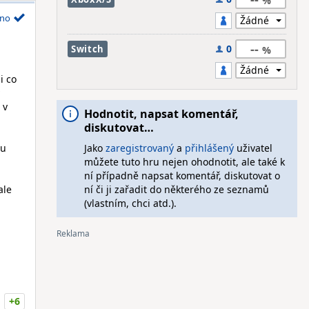
no
--
0
Switch
i co
 v
Hodnotit, napsat komentář,
diskutovat…
du
Jako
zaregistrovaný
a
přihlášený
uživatel
můžete tuto hru nejen ohodnotit, ale také k
ní případně napsat komentář, diskutovat o
ale
ní či ji zařadit do některého ze seznamů
(vlastním, chci atd.).
+6