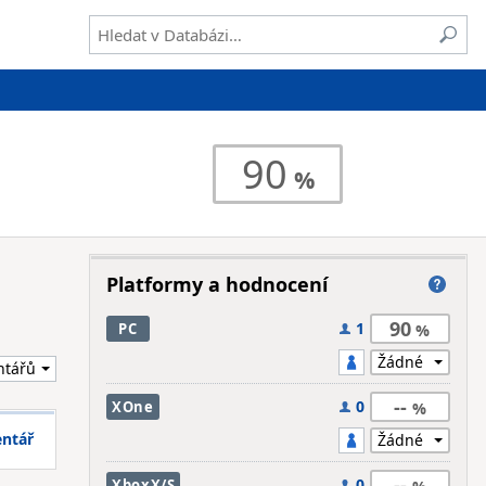
90
Platformy a hodnocení
90
1
PC
--
0
XOne
entář
--
0
XboxX/S