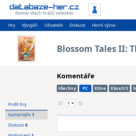
domov všech hráčů videoher
Hry
Vývojáři
Uživatelé
Diskuze
Herní výzva
Blossom Tales II: 
Komentáře
Všechny
PC
XOne
XboxX/S
S
Profil hry
Komentáře
1
Diskuze
0
Hodnocení
1