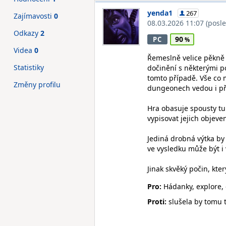
yenda1
267
Zajímavosti
0
08.03.2026 11:07
(posl
Odkazy
2
90
PC
Videa
0
Řemeslně velice pěkně 
Statistiky
dočinění s některými po
tomto případě. Vše co m
Změny profilu
dungeonech vedou i pře
Hra obasuje spousty tu
vypisovat jejich objeve
Jediná drobná výtka by 
ve vysledku může být i 
Jinak skvěký počin, kte
Pro:
Hádanky, explore, 
Proti:
slušela by tomu t