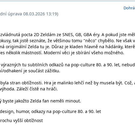
Dohrá
ední úprava 08.03.2026 13:19)
zvládnutá pocta 2D Zeldám ze SNES, GB, GBA éry. A pokud jste měl
kusy, tak jistě seznáte, že většinou tomu "něco" chybělo. Ne však v
á origimální Zelda tu je. Důraz je kladen hlavně na hádánky, kterě
s několik mástností. Moderní věci je sbírání všeho možného.
 výrazných tu subtilních odkazů na pop-culture 80. a 90. let, nebu
ní/odhakení je součást zážitku.
byla stran obtížnosti. Hra je malinko lehčí než by musela být. Což, 
výhoda. Záleží čístě na hráči.
rý byste jakožto Zelda fan neměli minout.
design, humor, odkazy na pop-culture 80. a 90. let
rochu vyšší obtížnost