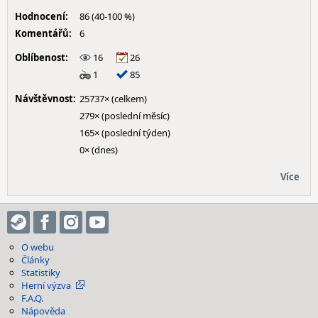
Hodnocení:
86 (40-100 %)
Komentářů:
6
Oblíbenost:
16
26
1
85
Návštěvnost:
25737× (celkem)
279× (poslední měsíc)
165× (poslední týden)
0× (dnes)
Více
O webu
Články
Statistiky
Herní výzva
F.A.Q.
Nápověda