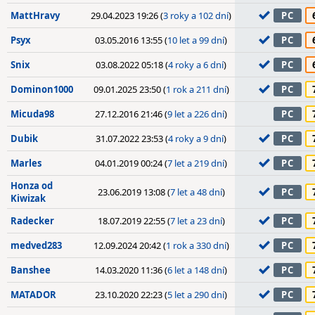
MattHravy
29.04.2023 19:26 (
3 roky a 102 dní
)
PC
Psyx
03.05.2016 13:55 (
10 let a 99 dní
)
PC
Snix
03.08.2022 05:18 (
4 roky a 6 dní
)
PC
Dominon1000
09.01.2025 23:50 (
1 rok a 211 dní
)
PC
Micuda98
27.12.2016 21:46 (
9 let a 226 dní
)
PC
Dubik
31.07.2022 23:53 (
4 roky a 9 dní
)
PC
Marles
04.01.2019 00:24 (
7 let a 219 dní
)
PC
Honza od
23.06.2019 13:08 (
7 let a 48 dní
)
PC
Kiwizak
Radecker
18.07.2019 22:55 (
7 let a 23 dní
)
PC
medved283
12.09.2024 20:42 (
1 rok a 330 dní
)
PC
Banshee
14.03.2020 11:36 (
6 let a 148 dní
)
PC
MATADOR
23.10.2020 22:23 (
5 let a 290 dní
)
PC