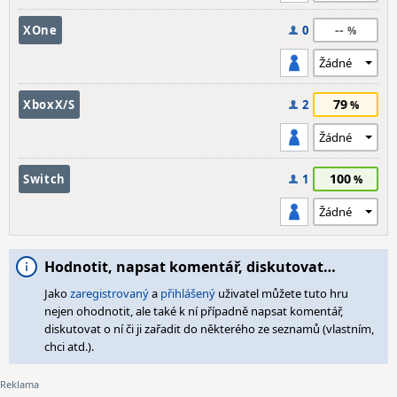
--
XOne
0
79
XboxX/S
2
100
Switch
1
Hodnotit, napsat komentář, diskutovat…
Jako
zaregistrovaný
a
přihlášený
uživatel můžete tuto hru
nejen ohodnotit, ale také k ní případně napsat komentář,
diskutovat o ní či ji zařadit do některého ze seznamů (vlastním,
chci atd.).