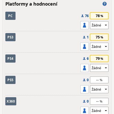
Platformy a hodnocení
78
PC
76
75
PS3
1
79
PS4
6
--
PS5
0
--
X360
0