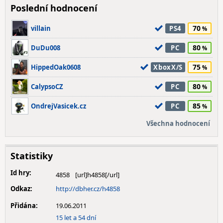
Poslední hodnocení
70
villain
PS4
80
DuDu008
PC
75
HippedOak0608
XboxX/S
80
CalypsoCZ
PC
85
OndrejVasicek.cz
PC
Všechna hodnocení
Statistiky
Id hry:
4858
Odkaz:
http://dbher.cz/h4858
Přidána:
19.06.2011
15 let a 54 dní