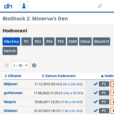
BioShock 2: Minerva's Den
Hodnocení
Všechny
PC
PS3
PS4
PS5
X360
XOne
XboxX/S
Switch
Uživatel
Datum hodnocení
Hodn
666joxer
11.12.2019 20:14 (
6 let a 242 dní
)
PC
gotfanman
11.06.2022 21:25 (
4 roky a 59 dní
)
PC
Maquis
19.06.2011 22:25 (
15 let a 54 dní
)
PC
Globster
01.07.2015 19:13 (
11 let a 41 dní
)
PC