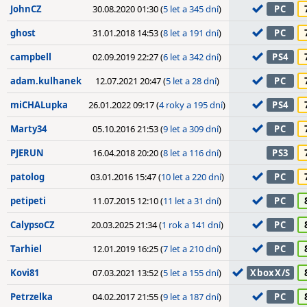
JohnCZ
30.08.2020 01:30 (
5 let a 345 dní
)
PC
ghost
31.01.2018 14:53 (
8 let a 191 dní
)
PC
campbell
02.09.2019 22:27 (
6 let a 342 dní
)
PS4
adam.kulhanek
12.07.2021 20:47 (
5 let a 28 dní
)
PC
miCHALupka
26.01.2022 09:17 (
4 roky a 195 dní
)
PS4
Marty34
05.10.2016 21:53 (
9 let a 309 dní
)
PC
PJERUN
16.04.2018 20:20 (
8 let a 116 dní
)
PS3
patolog
03.01.2016 15:47 (
10 let a 220 dní
)
PC
petipeti
11.07.2015 12:10 (
11 let a 31 dní
)
PC
CalypsoCZ
20.03.2025 21:34 (
1 rok a 141 dní
)
PC
Tarhiel
12.01.2019 16:25 (
7 let a 210 dní
)
PC
Kovi81
07.03.2021 13:52 (
5 let a 155 dní
)
XboxX/S
Petrzelka
04.02.2017 21:55 (
9 let a 187 dní
)
PC