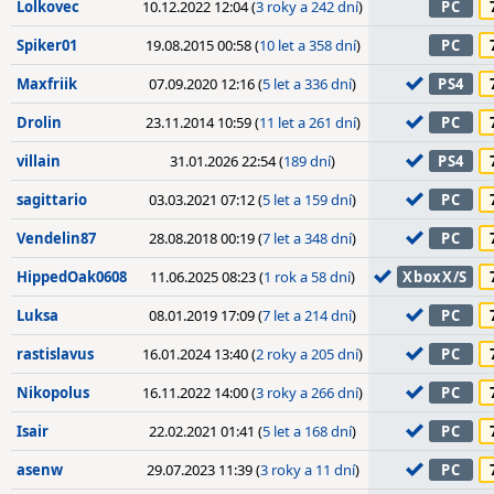
Lolkovec
10.12.2022 12:04 (
3 roky a 242 dní
)
PC
Spiker01
19.08.2015 00:58 (
10 let a 358 dní
)
PC
Maxfriik
07.09.2020 12:16 (
5 let a 336 dní
)
PS4
Drolin
23.11.2014 10:59 (
11 let a 261 dní
)
PC
villain
31.01.2026 22:54 (
189 dní
)
PS4
sagittario
03.03.2021 07:12 (
5 let a 159 dní
)
PC
Vendelin87
28.08.2018 00:19 (
7 let a 348 dní
)
PC
HippedOak0608
11.06.2025 08:23 (
1 rok a 58 dní
)
XboxX/S
Luksa
08.01.2019 17:09 (
7 let a 214 dní
)
PC
rastislavus
16.01.2024 13:40 (
2 roky a 205 dní
)
PC
Nikopolus
16.11.2022 14:00 (
3 roky a 266 dní
)
PC
Isair
22.02.2021 01:41 (
5 let a 168 dní
)
PC
asenw
29.07.2023 11:39 (
3 roky a 11 dní
)
PC