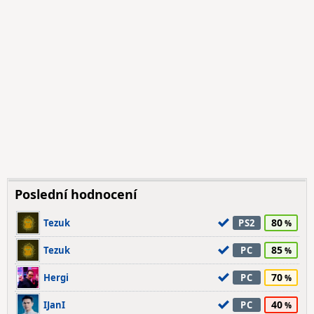
Poslední hodnocení
80
Tezuk
PS2
85
Tezuk
PC
70
Hergi
PC
40
IJanI
PC