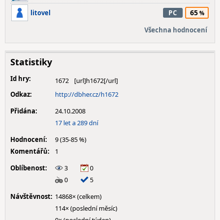
65
litovel
PC
Všechna hodnocení
Statistiky
Id hry:
1672
Odkaz:
http://dbher.cz/h1672
Přidána:
24.10.2008
17 let a 289 dní
Hodnocení:
9 (35-85 %)
Komentářů:
1
Oblíbenost:
3
0
0
5
Návštěvnost:
14868× (celkem)
114× (poslední měsíc)