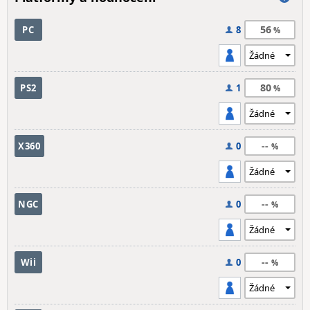
56
PC
8
80
PS2
1
--
X360
0
--
NGC
0
--
Wii
0