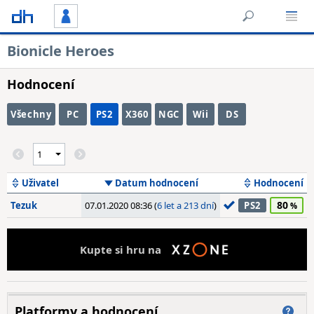
Bionicle Heroes
Hodnocení
Všechny
PC
PS2
X360
NGC
Wii
DS
Uživatel
Datum hodnocení
Hodnocení
80
Tezuk
07.01.2020 08:36 (
6 let a 213 dní
)
PS2
Kupte si hru na
Platformy a hodnocení