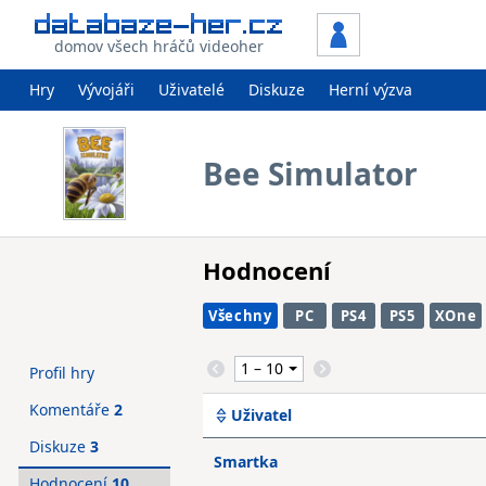
domov všech hráčů videoher
Hry
Vývojáři
Uživatelé
Diskuze
Herní výzva
Bee Simulator
Hodnocení
Všechny
PC
PS4
PS5
XOne
Profil hry
Komentáře
2
Uživatel
Diskuze
3
Smartka
Hodnocení
10