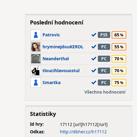
Poslední hodnocení
Patrovic
65
PS5
hryminejdouKEROL
55
PC
Neanderthal
70
PC
tloucihlavouostul
70
PC
Smartka
75
PC
Všechna hodnocení
Statistiky
Id hry:
17112
Odkaz:
http://dbher.cz/h17112