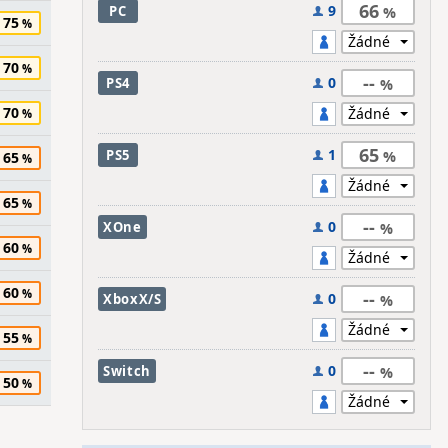
66
9
PC
75
70
--
0
PS4
70
65
1
PS5
65
65
--
0
XOne
60
60
--
0
XboxX/S
55
--
0
Switch
50