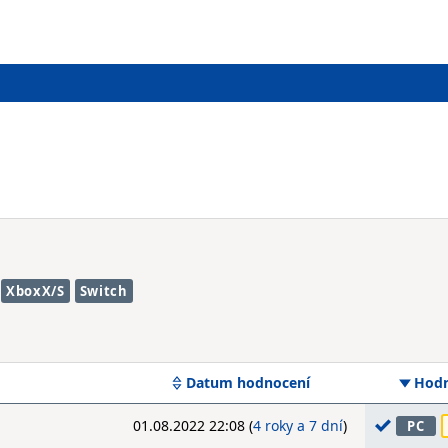
XboxX/S
Switch
Datum hodnocení
Hodn
01.08.2022 22:08 (
4 roky a 7 dní
)
PC