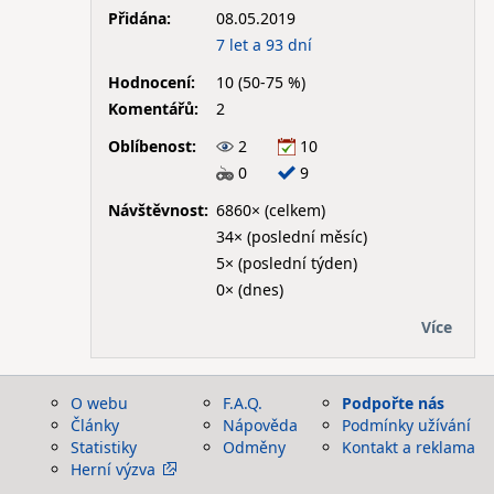
Přidána:
08.05.2019
7 let a 93 dní
Hodnocení:
10 (50-75 %)
Komentářů:
2
Oblíbenost:
2
10
0
9
Návštěvnost:
6860× (celkem)
34× (poslední měsíc)
5× (poslední týden)
0× (dnes)
Více
O webu
F.A.Q.
Podpořte nás
Články
Nápověda
Podmínky užívání
Statistiky
Odměny
Kontakt a reklama
Herní výzva