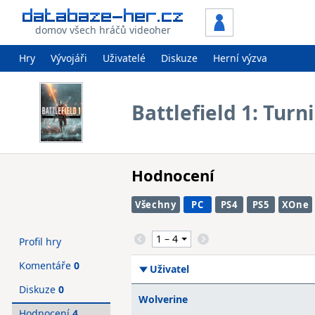
domov všech hráčů videoher
Hry
Vývojáři
Uživatelé
Diskuze
Herní výzva
Battlefield 1: Turn
Hodnocení
Všechny
PC
PS4
PS5
XOne
Profil hry
Komentáře
0
Uživatel
Diskuze
0
Wolverine
Hodnocení
4