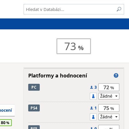
73
Platformy a hodnocení
72
3
PC
75
1
PS4
ocení
80
--
0
PS5