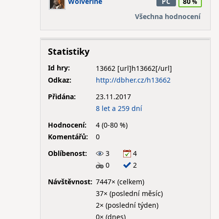
Wolverine
80
PC
Všechna hodnocení
Statistiky
Id hry:
13662
Odkaz:
http://dbher.cz/h13662
Přidána:
23.11.2017
8 let a 259 dní
Hodnocení:
4 (0-80 %)
Komentářů:
0
Oblíbenost:
3
4
0
2
Návštěvnost:
7447× (celkem)
37× (poslední měsíc)
2× (poslední týden)
0× (dnes)