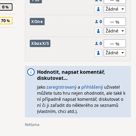
0
70
--
0
XOne
--
0
XboxX/S
Hodnotit, napsat komentář,
diskutovat…
Jako
zaregistrovaný
a
přihlášený
uživatel
můžete tuto hru nejen ohodnotit, ale také k
ní případně napsat komentář, diskutovat o
ní či ji zařadit do některého ze seznamů
(vlastním, chci atd.).