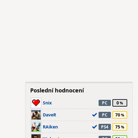
Poslední hodnocení
Snix
0
PC
DaveR
70
PC
RAiken
75
PS4