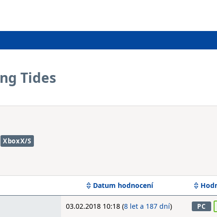
ing Tides
XboxX/S
Datum hodnocení
Hodn
03.02.2018 10:18 (
8 let a 187 dní
)
PC