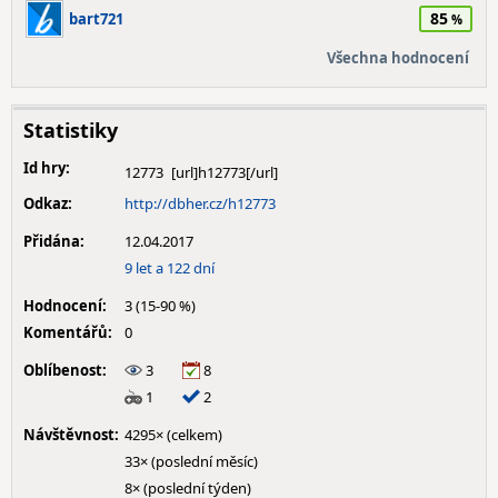
85
bart721
Všechna hodnocení
Statistiky
Id hry:
12773
Odkaz:
http://dbher.cz/h12773
Přidána:
12.04.2017
9 let a 122 dní
Hodnocení:
3 (15-90 %)
Komentářů:
0
Oblíbenost:
3
8
1
2
Návštěvnost:
4295× (celkem)
33× (poslední měsíc)
8× (poslední týden)