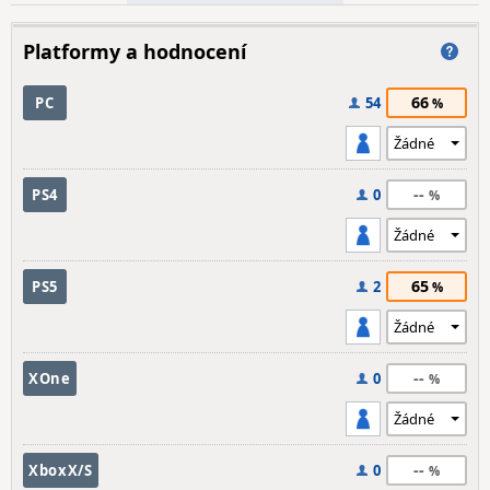
Platformy a hodnocení
66
PC
54
--
PS4
0
65
PS5
2
--
XOne
0
--
XboxX/S
0