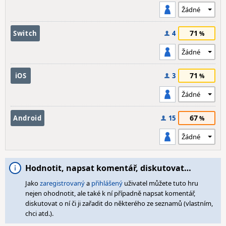
71
Switch
4
71
iOS
3
67
Android
15
Hodnotit, napsat komentář, diskutovat…
Jako
zaregistrovaný
a
přihlášený
uživatel můžete tuto hru
nejen ohodnotit, ale také k ní případně napsat komentář,
diskutovat o ní či ji zařadit do některého ze seznamů (vlastním,
chci atd.).