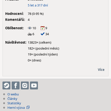
5 let a 317 dní
Hodnocení:
78 (0-95 %)
Komentářů:
4
Oblíbenost:
10
9
6
34
Návštěvnost:
13823× (celkem)
182× (poslední měsíc)
19× (poslední týden)
0× (dnes)
Více
O webu
Články
Statistiky
Herní výzva