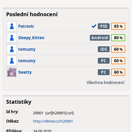
Poslední hodnocení
65
Patrovic
PS5
80
Sleepy_Kitten
Android
60
tomuzny
iOS
60
tomuzny
PC
60
Swatty
PC
Všechna hodnocení
Statistiky
Id hry:
20001
Odkaz:
http://dbher.cz/h20001
Přidána:
24.09.2020