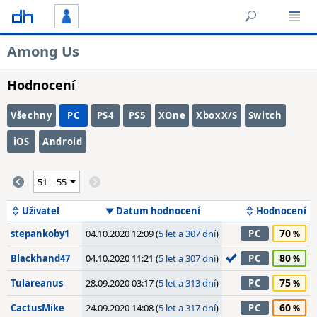
Among Us
Hodnocení
Všechny
PC
PS4
PS5
XOne
XboxX/S
Switch
iOS
Android
Uživatel
Datum hodnocení
Hodnocení
70
stepankoby1
04.10.2020 12:09 (
5 let a 307 dní
)
PC
80
Blackhand47
04.10.2020 11:21 (
5 let a 307 dní
)
PC
75
Tulareanus
28.09.2020 03:17 (
5 let a 313 dní
)
PC
60
CactusMike
24.09.2020 14:08 (
5 let a 317 dní
)
PC