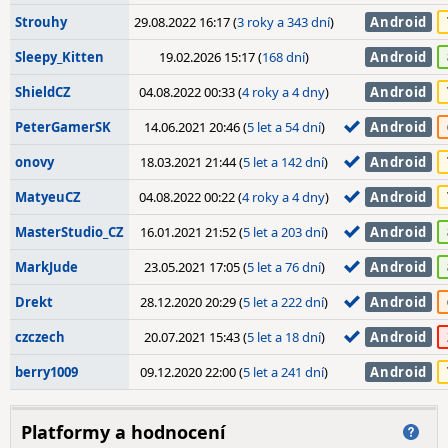
Strouhy
29.08.2022 16:17 (
3 roky a 343 dní
)
Android
Sleepy_Kitten
19.02.2026 15:17 (
168 dní
)
Android
ShieldCZ
04.08.2022 00:33 (
4 roky a 4 dny
)
Android
PeterGamerSK
14.06.2021 20:46 (
5 let a 54 dní
)
Android
onovy
18.03.2021 21:44 (
5 let a 142 dní
)
Android
MatyeuCZ
04.08.2022 00:22 (
4 roky a 4 dny
)
Android
MasterStudio_CZ
16.01.2021 21:52 (
5 let a 203 dní
)
Android
MarkJude
23.05.2021 17:05 (
5 let a 76 dní
)
Android
Drekt
28.12.2020 20:29 (
5 let a 222 dní
)
Android
czczech
20.07.2021 15:43 (
5 let a 18 dní
)
Android
berry1009
09.12.2020 22:00 (
5 let a 241 dní
)
Android
Platformy a hodnocení