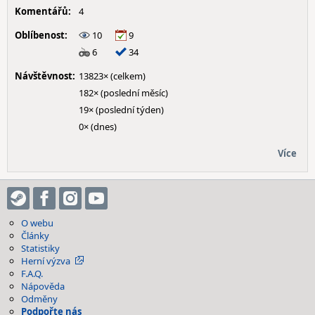
Komentářů:
4
Oblíbenost:
10
9
6
34
Návštěvnost:
13823× (celkem)
182× (poslední měsíc)
19× (poslední týden)
0× (dnes)
Více
O webu
Články
Statistiky
Herní výzva
F.A.Q.
Nápověda
Odměny
Podpořte nás