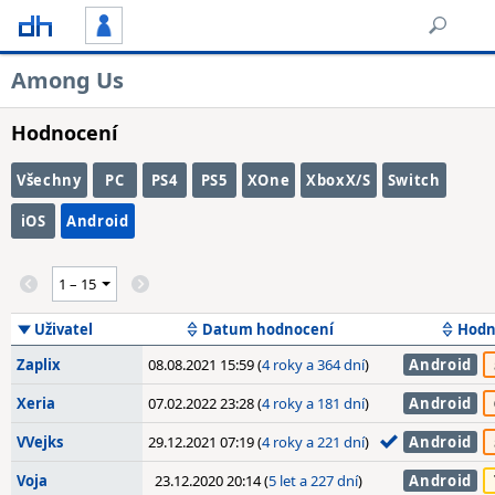
Among Us
Hodnocení
Všechny
PC
PS4
PS5
XOne
XboxX/S
Switch
iOS
Android
Uživatel
Datum hodnocení
Hodn
Zaplix
08.08.2021 15:59 (
4 roky a 364 dní
)
Android
Xeria
07.02.2022 23:28 (
4 roky a 181 dní
)
Android
VVejks
29.12.2021 07:19 (
4 roky a 221 dní
)
Android
Voja
23.12.2020 20:14 (
5 let a 227 dní
)
Android