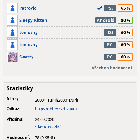
65
Patrovic
PS5
80
Sleepy_Kitten
Android
60
tomuzny
iOS
60
tomuzny
PC
60
Swatty
PC
Všechna hodnocení
Statistiky
Id hry:
20001
Odkaz:
http://dbher.cz/h20001
Přidána:
24.09.2020
5 let a 318 dní
Hodnocení:
78 (0-95 %)