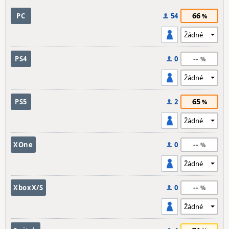
66
PC
54
--
PS4
0
65
PS5
2
--
XOne
0
--
XboxX/S
0