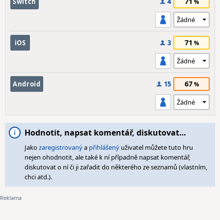
71
Switch
4
71
iOS
3
67
Android
15
Hodnotit, napsat komentář, diskutovat…
Jako
zaregistrovaný
a
přihlášený
uživatel můžete tuto hru
nejen ohodnotit, ale také k ní případně napsat komentář,
diskutovat o ní či ji zařadit do některého ze seznamů (vlastním,
chci atd.).