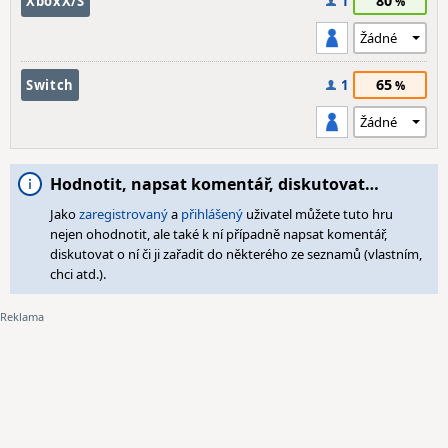
80
XboxX/S
1
65
Switch
1
Hodnotit, napsat komentář, diskutovat…
Jako
zaregistrovaný
a
přihlášený
uživatel můžete tuto hru
nejen ohodnotit, ale také k ní případně napsat komentář,
diskutovat o ní či ji zařadit do některého ze seznamů (vlastním,
chci atd.).