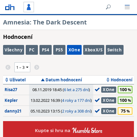
Amnesia: The Dark Descent
Hodnocení
Všechny
PC
PS4
PS5
XOne
XboxX/S
Switch
Uživatel
Datum hodnocení
Hodnocení
100
Risa27
08.11.2019 18:45 (
6 let a 275 dní
)
XOne
100
Kepler
13.02.2022 16:39 (
4 roky a 177 dní
)
XOne
75
danny21
05.10.2023 13:15 (
2 roky a 308 dní
)
XOne
Kupte si hru na