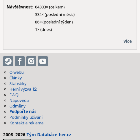
Návštěvnost:
64303× (celkem)
334× (poslední měsíc)
86× (poslední týden)
1× (dnes)
Více
O webu
Články
Statistiky
Herní výzva
F.A.Q.
Nápověda
Odměny
Podpořte nás
Podmínky užívání
Kontakt a reklama
2008–2026
Tým Databáze-her.cz