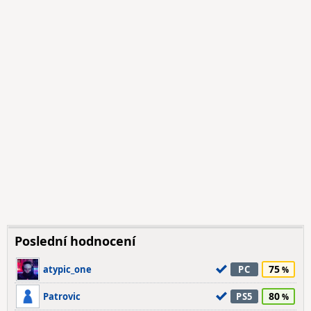
Poslední hodnocení
75
atypic_one
PC
80
Patrovic
PS5