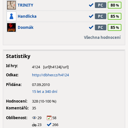
80
TRINITY
PC
85
Handlicka
PC
85
Doomák
PC
Všechna hodnocení
Statistiky
Id hry:
4124
Odkaz:
http://dbher.cz/h4124
Přidána:
07.09.2010
15 let a 340 dní
Hodnocení:
328 (10-100 %)
Komentářů:
35
Oblíbenost:
29
58
23
266