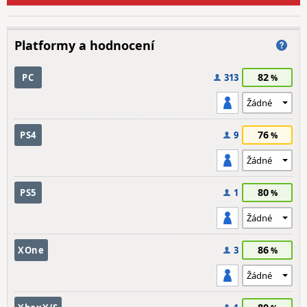
Platformy a hodnocení
82
PC
313
76
PS4
9
80
PS5
1
86
XOne
3