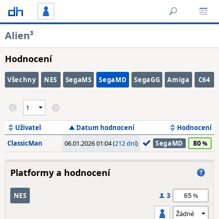
Alien³
Hodnocení
Všechny
NES
SegaMS
SegaMD
SegaGG
Amiga
C64
Uživatel
Datum hodnocení
Hodnocení
80
ClassicMan
06.01.2026 01:04 (
212 dní
)
SegaMD
Platformy a hodnocení
65
NES
3