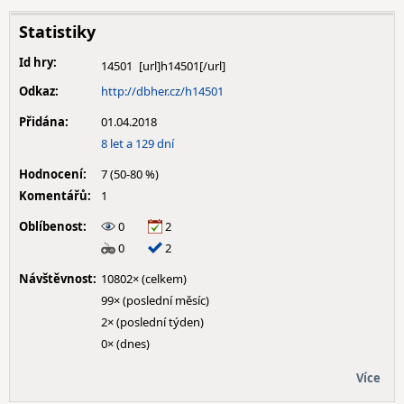
Statistiky
Id hry:
14501
Odkaz:
http://dbher.cz/h14501
Přidána:
01.04.2018
8 let a 129 dní
Hodnocení:
7 (50-80 %)
Komentářů:
1
Oblíbenost:
0
2
0
2
Návštěvnost:
10802× (celkem)
99× (poslední měsíc)
2× (poslední týden)
0× (dnes)
Více