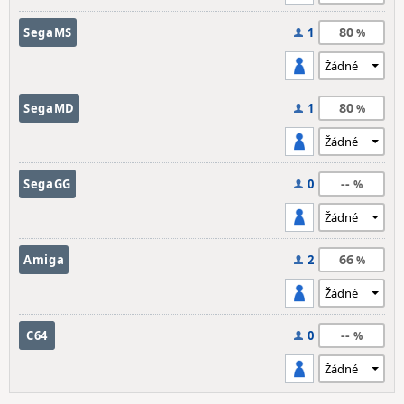
80
SegaMS
1
80
SegaMD
1
--
SegaGG
0
66
Amiga
2
--
C64
0