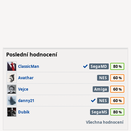
Poslední hodnocení
80
ClassicMan
SegaMD
60
Avathar
NES
60
Vejce
Amiga
60
danny21
NES
80
Dubik
SegaMS
Všechna hodnocení