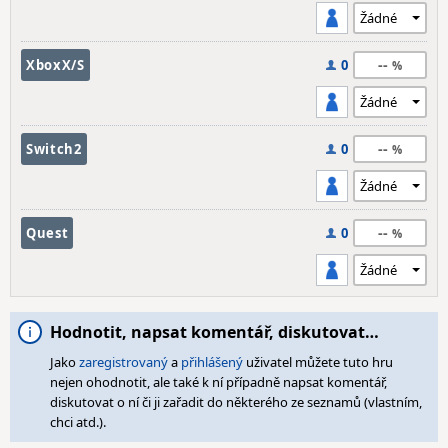
--
XboxX/S
0
--
Switch2
0
--
Quest
0
Hodnotit, napsat komentář, diskutovat…
Jako
zaregistrovaný
a
přihlášený
uživatel můžete tuto hru
nejen ohodnotit, ale také k ní případně napsat komentář,
diskutovat o ní či ji zařadit do některého ze seznamů (vlastním,
chci atd.).