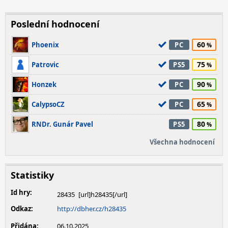
Poslední hodnocení
60
Phoenix
PC
75
Patrovic
PS5
90
Honzek
PC
65
CalypsoCZ
PC
80
RNDr. Gunár Pavel
PS5
Všechna hodnocení
Statistiky
Id hry:
28435
Odkaz:
http://dbher.cz/h28435
Přidána:
06.10.2025