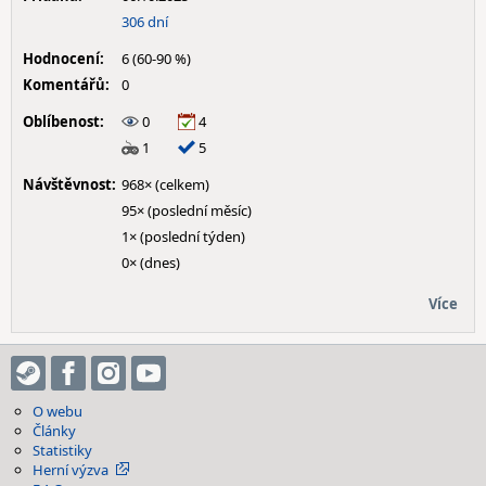
306 dní
Hodnocení:
6 (60-90 %)
Komentářů:
0
Oblíbenost:
0
4
1
5
Návštěvnost:
968× (celkem)
95× (poslední měsíc)
1× (poslední týden)
0× (dnes)
Více
O webu
Články
Statistiky
Herní výzva