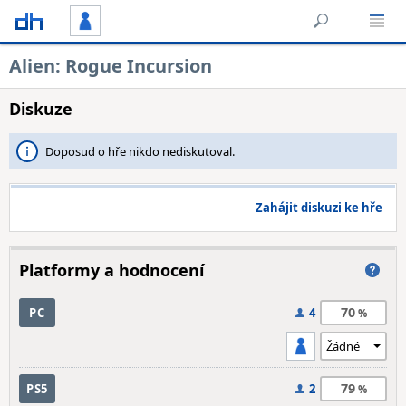
Alien: Rogue Incursion
Diskuze
Doposud o hře nikdo nediskutoval.
Zahájit diskuzi ke hře
Platformy a hodnocení
70
PC
4
79
PS5
2