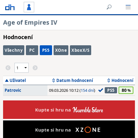
Age of Empires IV
Hodnocení
Všechny
PC
PS5
XOne
XboxX/S
Uživatel
Datum hodnocení
Hodnocení
80
Patrovic
09.03.2026 10:12 (
154 dní
)
PS5
Kupte si hru na
Kupte si hru na