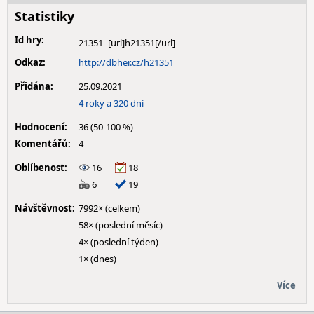
Statistiky
Id hry:
21351
Odkaz:
http://dbher.cz/h21351
Přidána:
25.09.2021
4 roky a 320 dní
Hodnocení:
36 (50-100 %)
Komentářů:
4
Oblíbenost:
16
18
6
19
Návštěvnost:
7992× (celkem)
58× (poslední měsíc)
4× (poslední týden)
1× (dnes)
Více