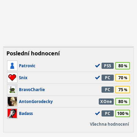
Poslední hodnocení
80
Patrovic
PS5
70
Snix
PC
75
BravoCharlie
PC
80
AntonGorodecky
XOne
100
Badass
PC
Všechna hodnocení