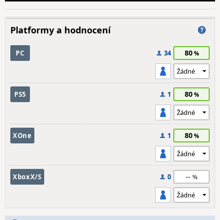
Platformy a hodnocení
80
PC
34
80
PS5
1
80
XOne
1
--
XboxX/S
0