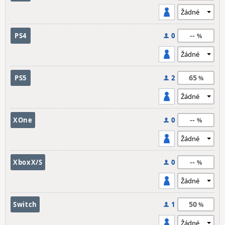
--
PS4
0
65
PS5
2
--
XOne
0
--
XboxX/S
0
50
Switch
1