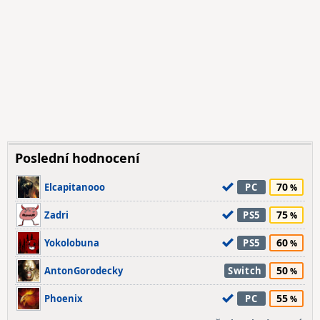
Poslední hodnocení
70
Elcapitanooo
PC
75
Zadri
PS5
60
Yokolobuna
PS5
50
AntonGorodecky
Switch
55
Phoenix
PC