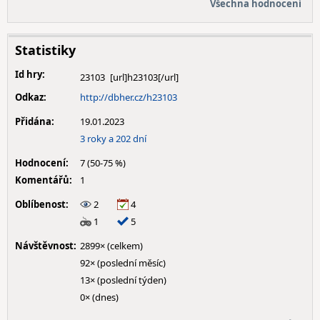
Všechna hodnocení
Statistiky
Id hry:
23103
Odkaz:
http://dbher.cz/h23103
Přidána:
19.01.2023
3 roky a 202 dní
Hodnocení:
7 (50-75 %)
Komentářů:
1
Oblíbenost:
2
4
1
5
Návštěvnost:
2899× (celkem)
92× (poslední měsíc)
13× (poslední týden)
0× (dnes)