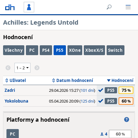
Achilles: Legends Untold
Hodnocení
Všechny
PC
PS4
PS5
XOne
XboxX/S
Switch
Uživatel
Datum hodnocení
Hodnocení
75
Zadri
29.04.2026 15:27 (
101 dní
)
PS5
60
Yokolobuna
05.04.2026 20:09 (
125 dní
)
PS5
Platformy a hodnocení
60
PC
4