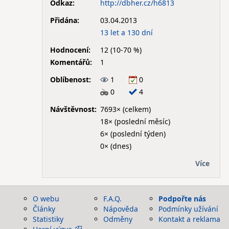
Odkaz:
http://dbher.cz/h6813
Přidána:
03.04.2013
13 let a 130 dní
Hodnocení:
12 (10-70 %)
Komentářů:
1
Oblíbenost:
1
0
0
4
Návštěvnost:
7693× (celkem)
18× (poslední měsíc)
6× (poslední týden)
0× (dnes)
Více
O webu
F.A.Q.
Podpořte nás
Články
Nápověda
Podmínky užívání
Statistiky
Odměny
Kontakt a reklama