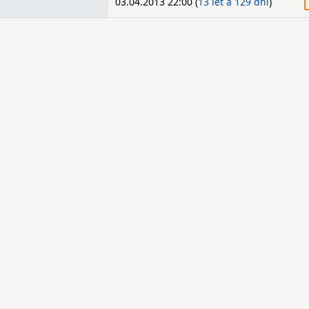
03.04.2013 22:00 (
13 let a 129 dní
)