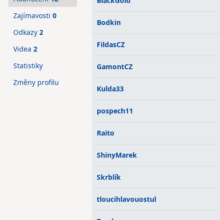
BlackGold
Zajímavosti
0
Bodkin
Odkazy
2
FildasCZ
Videa
2
Statistiky
GamontCZ
Změny profilu
Kulda33
pospech11
Raito
ShinyMarek
Skrblík
tloucihlavouostul