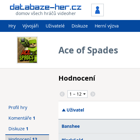
domov všech hráčů videoher
Hry
Vývojáři
Uživatelé
Diskuze
Herní výzva
Ace of Spades
Hodnocení
Profil hry
Uživatel
Komentáře
1
Banshee
Diskuze
1
Hodnocení
12