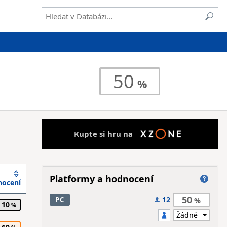
50
Kupte si hru na
Platformy a hodnocení
ocení
50
12
PC
10