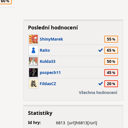
60
Poslední hodnocení
ShinyMarek
55
Raito
65
Kulda33
50
pospech11
45
FildasCZ
20
Všechna hodnocení
Statistiky
Id hry:
6813