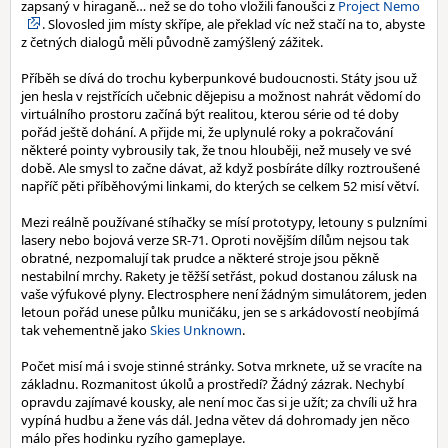
zapsaný v hiraganě… než se do toho vložili fanoušci z
Project Nemo
. Slovosled jim místy skřípe, ale překlad víc než stačí na to, abyste
z četných dialogů měli původně zamýšlený zážitek.
Příběh se dívá do trochu kyberpunkové budoucnosti. Státy jsou už
jen hesla v rejstřících učebnic dějepisu a možnost nahrát vědomí do
virtuálního prostoru začíná být realitou, kterou série od té doby
pořád ještě dohání. A přijde mi, že uplynulé roky a pokračování
některé pointy vybrousily tak, že tnou hlouběji, než musely ve své
době. Ale smysl to začne dávat, až když posbíráte dílky roztroušené
napříč pěti příběhovými linkami, do kterých se celkem 52 misí větví.
Mezi reálně používané stíhačky se mísí prototypy, letouny s pulzními
lasery nebo bojová verze SR-71. Oproti novějším dílům nejsou tak
obratné, nezpomalují tak prudce a některé stroje jsou pěkně
nestabilní mrchy. Rakety je těžší setřást, pokud dostanou zálusk na
vaše výfukové plyny. Electrosphere není žádným simulátorem, jeden
letoun pořád unese půlku muničáku, jen se s arkádovostí neobjímá
tak vehementně jako
Skies Unknown
.
Počet misí má i svoje stinné stránky. Sotva mrknete, už se vracíte na
základnu. Rozmanitost úkolů a prostředí? Žádný zázrak. Nechybí
opravdu zajímavé kousky, ale není moc čas si je užít; za chvíli už hra
vypíná hudbu a žene vás dál. Jedna větev dá dohromady jen něco
málo přes hodinku ryzího gameplaye.