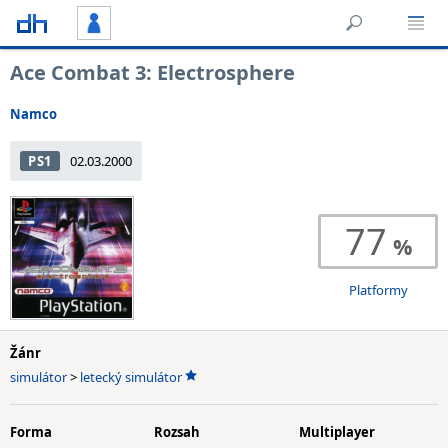
Ace Combat 3: Electrosphere
Namco
PS1
02.03.2000
77
Platformy
Žánr
simulátor
>
letecký simulátor
Forma
Rozsah
Multiplayer