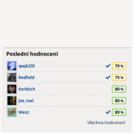
Poslední hodnocení
70
spajk235
75
Redfield
80
Korbitch
80
Joe_real
80
Wexz
Všechna hodnocení