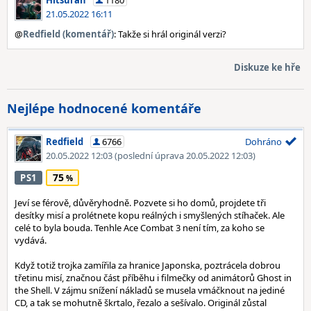
Hitsuran
1180
21.05.2022 16:11
@
Redfield (komentář)
: Takže si hrál originál verzi?
Diskuze ke hře
Nejlépe hodnocené komentáře
Redfield
6766
Dohráno
20.05.2022 12:03
(poslední úprava 20.05.2022 12:03)
75
PS1
Jeví se férově, důvěryhodně. Pozvete si ho domů, projdete tři
desítky misí a prolétnete kopu reálných i smyšlených stíhaček. Ale
celé to byla bouda. Tenhle Ace Combat 3 není tím, za koho se
vydává.
Když totiž trojka zamířila za hranice Japonska, poztrácela dobrou
třetinu misí, značnou část příběhu i filmečky od animátorů Ghost in
the Shell. V zájmu snížení nákladů se musela vmáčknout na jediné
CD, a tak se mohutně škrtalo, řezalo a sešívalo. Originál zůstal