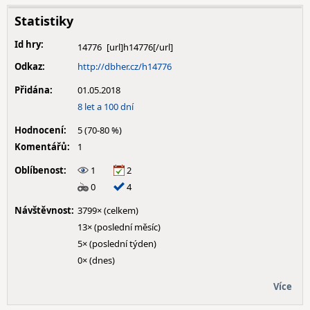
Statistiky
Id hry:
14776
Odkaz:
http://dbher.cz/h14776
Přidána:
01.05.2018
8 let a 100 dní
Hodnocení:
5 (70-80 %)
Komentářů:
1
Oblíbenost:
1
2
0
4
Návštěvnost:
3799× (celkem)
13× (poslední měsíc)
5× (poslední týden)
0× (dnes)
Více