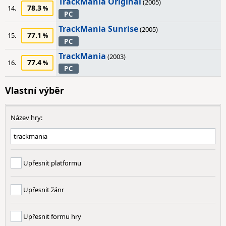
TrackMania Original
(2005)
78.3
14.
PC
TrackMania Sunrise
(2005)
77.1
15.
PC
TrackMania
(2003)
77.4
16.
PC
Vlastní výběr
Název hry:
Upřesnit platformu
Upřesnit žánr
Upřesnit formu hry