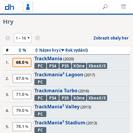
Hry
Zobrazit obaly her
#
%
Název hry
(
Rok vydání
)
TrackMania
(2020)
68.0
1.
PC
PS4
PS5
XOne
XboxX/S
Trackmania² Lagoon
(2017)
67.6
2.
PC
Trackmania Turbo
(2016)
71.0
3.
PC
PS4
PS5
XOne
XboxX/S
TrackMania² Valley
(2013)
79.0
4.
PC
TrackMania² Stadium
(2013)
78.1
5.
PC