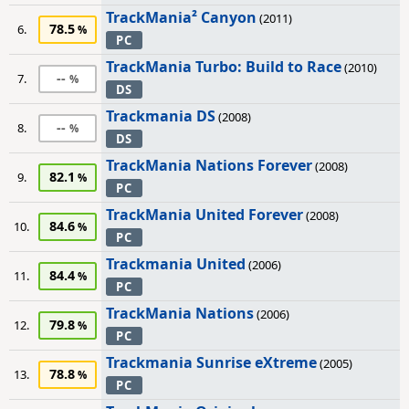
TrackMania² Canyon
(2011)
78.5
6.
PC
TrackMania Turbo: Build to Race
(2010)
--
7.
DS
Trackmania DS
(2008)
--
8.
DS
TrackMania Nations Forever
(2008)
82.1
9.
PC
TrackMania United Forever
(2008)
84.6
10.
PC
Trackmania United
(2006)
84.4
11.
PC
TrackMania Nations
(2006)
79.8
12.
PC
Trackmania Sunrise eXtreme
(2005)
78.8
13.
PC