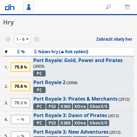
Hry
Zobrazit obaly her
#
%
Název hry
(
Rok vydání
)
Port Royale: Gold, Power and Pirates
(2003)
75.8
1.
PC
Port Royale 2
(2004)
70.6
2.
PC
Port Royale 3: Pirates & Merchants
(2012)
70.2
3.
PC
PS3
X360
XOne
XboxX/S
Port Royale 3: Dawn of Pirates
(2012)
--
4.
PC
PS3
X360
XOne
XboxX/S
Port Royale 3: New Adventures
(2012)
--
5.