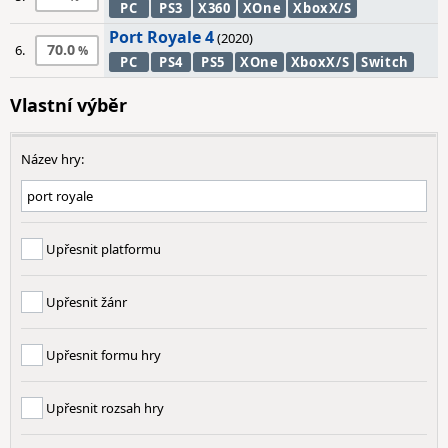
PC
PS3
X360
XOne
XboxX/S
Port Royale 4
(2020)
70.0
6.
PC
PS4
PS5
XOne
XboxX/S
Switch
Vlastní výběr
Název hry:
Upřesnit platformu
Upřesnit žánr
Upřesnit formu hry
Upřesnit rozsah hry