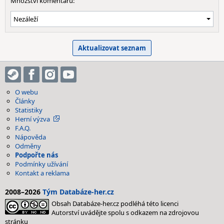
Množství komentářů:
O webu
Články
Statistiky
Herní výzva
F.A.Q.
Nápověda
Odměny
Podpořte nás
Podmínky užívání
Kontakt a reklama
2008–2026
Tým Databáze-her.cz
Obsah Databáze-her.cz podléhá této licenci
Autorství uvádějte spolu s odkazem na zdrojovou
stránku