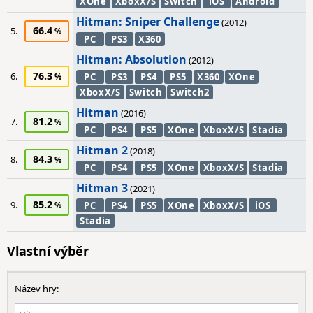
XOne
XboxX/S
Switch
iOS
Android
Hitman: Sniper Challenge
(2012)
66.4
5.
PC
PS3
X360
Hitman: Absolution
(2012)
76.3
6.
PC
PS3
PS4
PS5
X360
XOne
XboxX/S
Switch
Switch2
Hitman
(2016)
81.2
7.
PC
PS4
PS5
XOne
XboxX/S
Stadia
Hitman 2
(2018)
84.3
8.
PC
PS4
PS5
XOne
XboxX/S
Stadia
Hitman 3
(2021)
85.2
9.
PC
PS4
PS5
XOne
XboxX/S
iOS
Stadia
Vlastní výběr
Název hry: