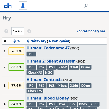
Hry
Zobrazit obaly her
#
%
Název hry
(
Rok vydání
)
Hitman: Codename 47
(2000)
76.3
1.
PC
Hitman 2: Silent Assassin
(2002)
83.2
2.
PC
PS2
PS3
Xbox
X360
XOne
XboxX/S
NGC
Hitman: Contracts
(2004)
77.4
3.
PC
PS2
PS3
Xbox
X360
XOne
XboxX/S
Hitman: Blood Money
(2006)
84.5
4.
PC
PS2
PS3
PS4
PS5
Xbox
X360