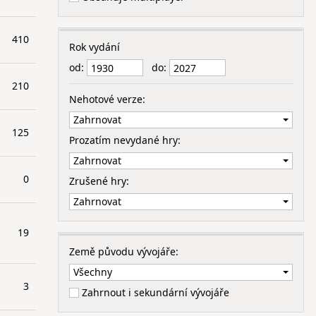
410
Rok vydání
od:
do:
210
Nehotové verze:
125
Prozatím nevydané hry:
0
Zrušené hry:
19
Země původu vývojáře:
3
Zahrnout i sekundární vývojáře