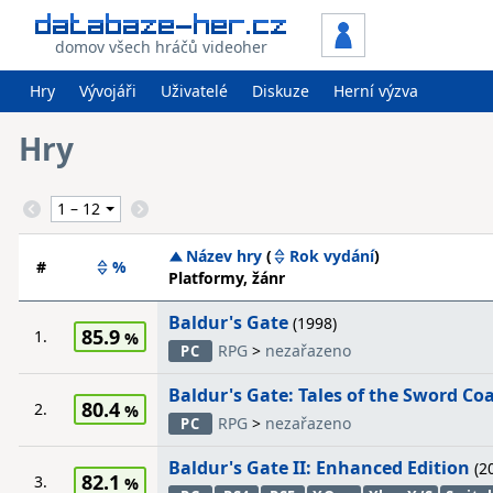
domov všech hráčů videoher
Hry
Vývojáři
Uživatelé
Diskuze
Herní výzva
Hry
Název hry
(
Rok vydání
)
#
%
Platformy, žánr
Baldur's Gate
(1998)
85.9
1.
RPG
>
nezařazeno
PC
Baldur's Gate: Tales of the Sword Co
80.4
2.
RPG
>
nezařazeno
PC
Baldur's Gate II: Enhanced Edition
(2
82.1
3.