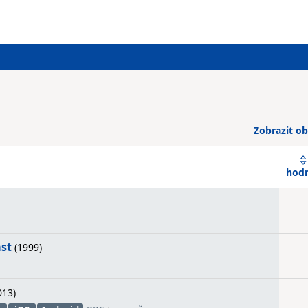
Zobrazit ob
hod
ast
(1999)
013)