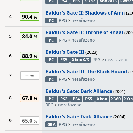
PC
PS4
PS5
XOne
XboxX/S
Switc
Baldur's Gate II: Shadows of Amn
(20
90.4
4.
RPG
>
nezařazeno
PC
Baldur's Gate II: Throne of Bhaal
(200
84.0
5.
RPG
>
nezařazeno
PC
Baldur's Gate III
(2023)
88.9
6.
RPG
>
nezařazeno
PC
PS5
XboxX/S
Baldur's Gate III: The Black Hound
(z
--
7.
RPG
>
nezařazeno
PC
Baldur's Gate: Dark Alliance
(2001)
67.8
8.
PC
PS2
PS4
PS5
Xbox
X360
XOn
RPG
>
nezařazeno
Baldur's Gate: Dark Alliance
(2004)
65.0
9.
RPG
>
nezařazeno
GBA