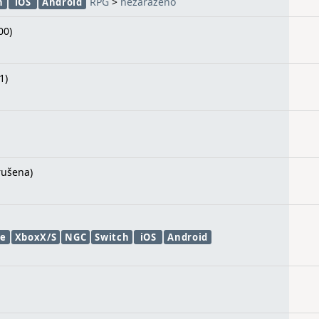
RPG
>
nezařazeno
h
iOS
Android
00)
1)
rušena)
e
XboxX/S
NGC
Switch
iOS
Android