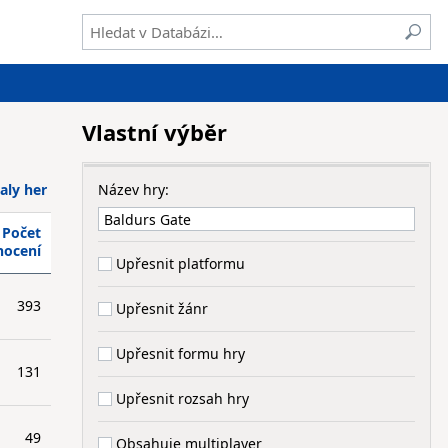
Vlastní výběr
aly her
Název hry:
Počet
nocení
Upřesnit platformu
393
Upřesnit žánr
Upřesnit formu hry
131
Upřesnit rozsah hry
49
Obsahuje multiplayer