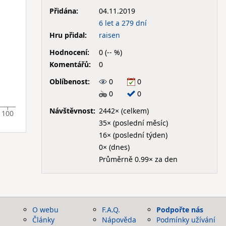
Přidána:
04.11.2019
6 let a 279 dní
Hru přidal:
raisen
Hodnocení:
0 (-- %)
Komentářů:
0
Oblíbenost:
0
0
0
0
Návštěvnost:
2442× (celkem)
100
35× (poslední měsíc)
16× (poslední týden)
0× (dnes)
Průměrně 0.99× za den
O webu
F.A.Q.
Podpořte nás
Články
Nápověda
Podmínky užívání