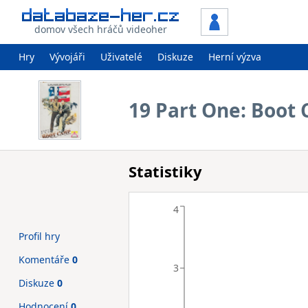
domov všech hráčů videoher
Hry
Vývojáři
Uživatelé
Diskuze
Herní výzva
19 Part One: Boot
Statistiky
4
Profil hry
Komentáře
0
3
Diskuze
0
Hodnocení
0