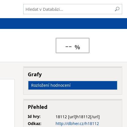
--
Grafy
Rozložení hodnocení
Přehled
Id hry:
18112
Odkaz:
http://dbher.cz/h18112