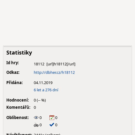
Statistiky
Id hry:
18112
Odkaz:
http://dbher.cz/h18112
Přidána:
04.11.2019
6 let a 276 dní
Hodnocení:
0 (-- %)
Komentářů:
0
Oblíbenost:
0
0
0
0