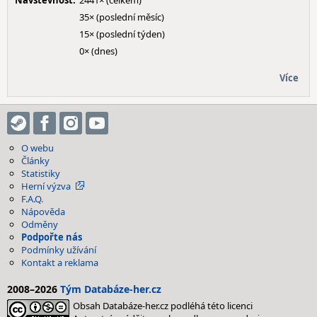
Návštěvnost:
2441× (celkem)
35× (poslední měsíc)
15× (poslední týden)
0× (dnes)
Více
O webu
Články
Statistiky
Herní výzva
F.A.Q.
Nápověda
Odměny
Podpořte nás
Podmínky užívání
Kontakt a reklama
2008–2026
Tým Databáze-her.cz
Obsah Databáze-her.cz podléhá této licenci