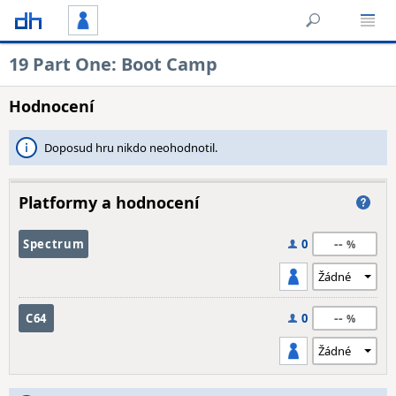
19 Part One: Boot Camp
Hodnocení
Doposud hru nikdo neohodnotil.
Platformy a hodnocení
--
Spectrum
0
--
C64
0