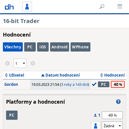
16-bit Trader
Hodnocení
Všechny
PC
iOS
Android
WPhone
Uživatel
Datum hodnocení
Hodnocení
40
Gordon
19.03.2023 21:54 (
3 roky a 143 dní
)
PC
Platformy a hodnocení
40
PC
1