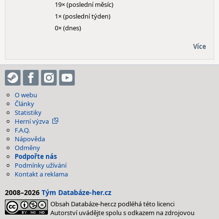
19× (poslední měsíc)
1× (poslední týden)
0× (dnes)
Více
O webu
Články
Statistiky
Herní výzva
F.A.Q.
Nápověda
Odměny
Podpořte nás
Podmínky užívání
Kontakt a reklama
2008–2026
Tým Databáze-her.cz
Obsah Databáze-her.cz podléhá této licenci
Autorství uvádějte spolu s odkazem na zdrojovou