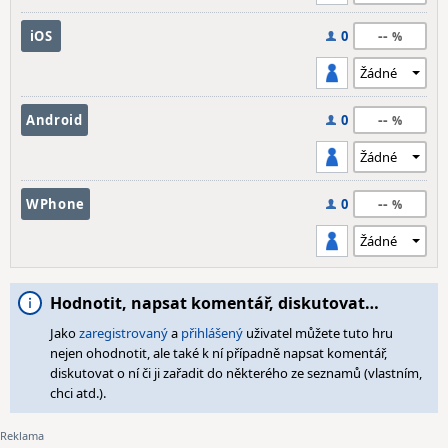
--
iOS
0
--
Android
0
--
WPhone
0
Hodnotit, napsat komentář, diskutovat…
Jako
zaregistrovaný
a
přihlášený
uživatel můžete tuto hru
nejen ohodnotit, ale také k ní případně napsat komentář,
diskutovat o ní či ji zařadit do některého ze seznamů (vlastním,
chci atd.).