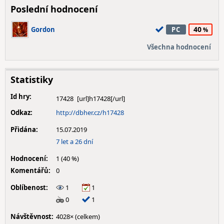
Poslední hodnocení
40
Gordon
PC
Všechna hodnocení
Statistiky
Id hry:
17428
Odkaz:
http://dbher.cz/h17428
Přidána:
15.07.2019
7 let a 26 dní
Hodnocení:
1 (40 %)
Komentářů:
0
Oblíbenost:
1
1
0
1
Návštěvnost:
4028× (celkem)