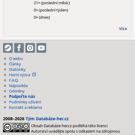
21× (poslední měsíc)
0× (poslední týden)
0× (dnes)
Více
O webu
Články
Statistiky
Herní výzva
F.A.Q.
Nápověda
Odměny
Podpořte nás
Podmínky užívání
Kontakt a reklama
2008–2026
Tým Databáze-her.cz
Obsah Databáze-her.cz podléhá této licenci
Autorství uvádějte spolu s odkazem na zdrojovou