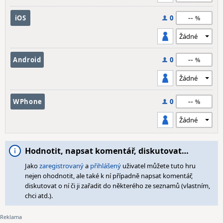
--
iOS
0
--
Android
0
--
WPhone
0
Hodnotit, napsat komentář, diskutovat…
Jako
zaregistrovaný
a
přihlášený
uživatel můžete tuto hru
nejen ohodnotit, ale také k ní případně napsat komentář,
diskutovat o ní či ji zařadit do některého ze seznamů (vlastním,
chci atd.).