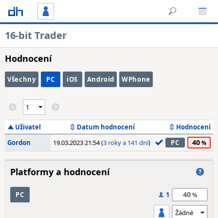
16-bit Trader
Hodnocení
Všechny
PC
iOS
Android
WPhone
Uživatel
Datum hodnocení
Hodnocení
40
Gordon
19.03.2023 21:54 (
3 roky a 141 dní
)
PC
Platformy a hodnocení
40
PC
1