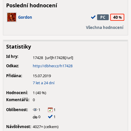
Poslední hodnocení
40
Gordon
PC
Všechna hodnocení
Statistiky
Id hry:
17428
Odkaz:
http://dbher.cz/h17428
Přidána:
15.07.2019
7 let a 24 dní
Hodnocení:
1 (40 %)
Komentářů:
0
Oblíbenost:
1
1
0
1
Návštěvnost:
4027× (celkem)