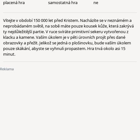
placená hra
samostatná hra
ne
Vítejte v období 150 000 let před Kristem. Nacházíte se v neznámém a
neprobádaném světě, na sobě máte pouze kousek kůže, která zakrývá
ty nejdůležitější partie. V ruce svíráte primitivní sekeru vytvořenou z
klacku a kamene. Vaším úkolem je v pěti úrovních projít přes dané
obrazovky a přežít. Jelikož se jedná o plošinovku, bude vaším úkolem
pouze skákání, abyste se vyhnuli propastem. Hra trvá okolo asi 15
minut.