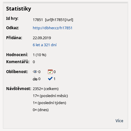
Statistiky
Id hry:
17851
Odkaz:
http://dbher.cz/h17851
Přidána:
22.09.2019
6 let a 321 dní
Hodnocení:
1 (10 %)
Komentářů:
0
Oblíbenost:
0
0
0
1
Návštěvnost:
2352× (celkem)
17× (poslední měsíc)
1× (poslední týden)
0× (dnes)
Více