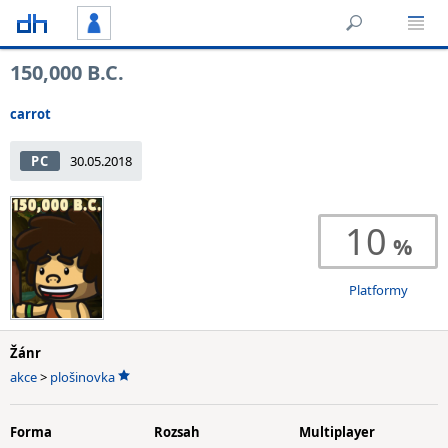
150,000 B.C.
carrot
PC
30.05.2018
10
Platformy
Žánr
akce
>
plošinovka
Forma
Rozsah
Multiplayer